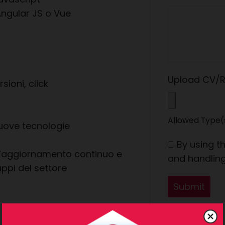
ngular JS o Vue
Upload CV/
sioni, click
Allowed Type(s)
nuove tecnologie
By using t
ll’aggiornamento continuo e
and handling
uppi del settore