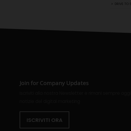
DRIVE TO 
Join for Company Updates
Iscriviti alla nostra Newsletter e rimani sempre agg
notizie del digital marketing
ISCRIVITI ORA