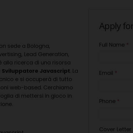
Apply for
Full Name
*
on sede a Bologna,
vertising, Lead Generation,
 alla ricerca di una risorsa
e
Sviluppatore Javascript
. La
Email
*
cnico e si occuperà di tutto
azioni web-based. Cerchiamo
oglia di mettersi in gioco in
Phone
*
ione.
Cover Letter
avascript