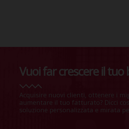
Vuoi far crescere il tuo
Acquisire nuovi clienti, ottenere i mig
aumentare il tuo fatturato? Dicci co
soluzione personalizzata e mirata per