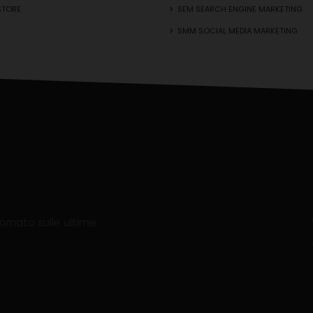
STORE
SEM SEARCH ENGINE MARKETING
SMM SOCIAL MEDIA MARKETING
iornato sulle ultime