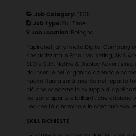
Job Category:
TECH
Job Type:
Full Time
Job Location:
Bologna
Papironet, affermata Digital Company c
specializzata in Email Marketing, SMS Ad
SEO e SEM, Native & Display Advertising, è
da inserire nell’organico aziendale com
nuova figura sarà inserita nel reparto te
ciò che concerne lo sviluppo di applic
persone aperte e brillanti, che abbiano v
una realtà dinamica e in continua evoluz
SKILL RICHIESTE
Ottima conoscenza di HTML, CSS e J