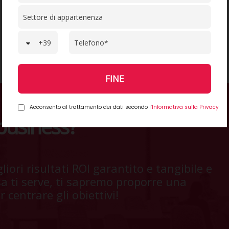
FINE
Acconsento al trattamento dei dati secondo l’
Informativa sulla Privacy
 business?
liori risultati ROI garantito e tangibile e
sa ti serve, ti sapremo proporre una
 centrare gli obiettivi!