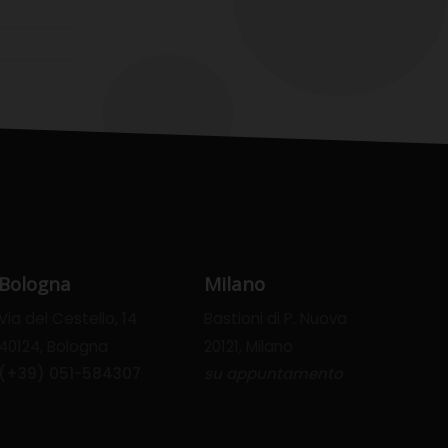
Bologna
Milano
Via del Cestello, 14
Bastioni di P. Nuova
40124, Bologna
20121, Milano
(+39) 051-584307
su appuntamento