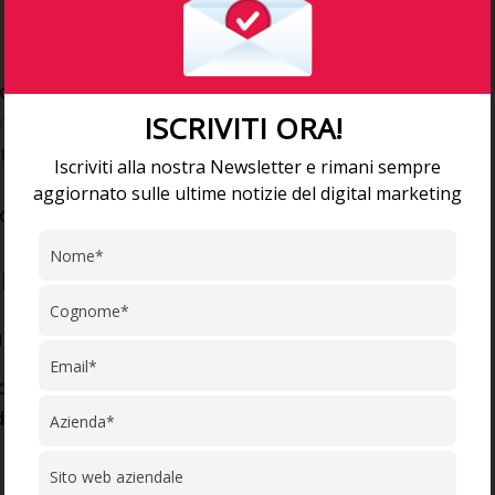
di esperti di grande
o, basato sui principi di
stima, lealtà.
ISCRIVITI ORA!
ri flessibili e con smart
Iscriviti alla nostra Newsletter e rimani sempre
aggiornato sulle ultime notizie del digital marketing
filo e al livello di esperienza
 partecipare a eventi e
a premiante aziendale.
ranno effettuati
19 e con l’organizzazione