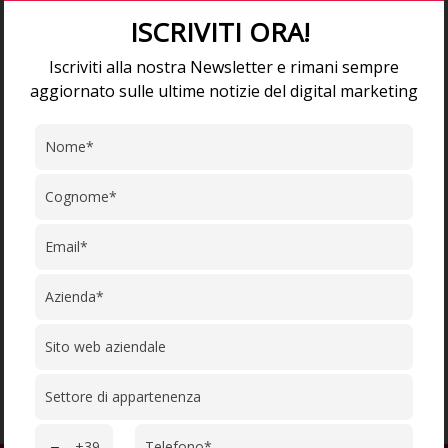
ISCRIVITI ORA!
Upload CV/Resume
*
Iscriviti alla nostra Newsletter e rimani sempre
aggiornato sulle ultime notizie del digital marketing
Allowed Type(s): .pdf, .doc, .docx
By using this form you agree with the
storage and handling of your data by this
website.
*