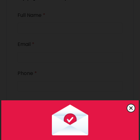
Full Name
*
Email
*
Phone
*
Cover Letter
*