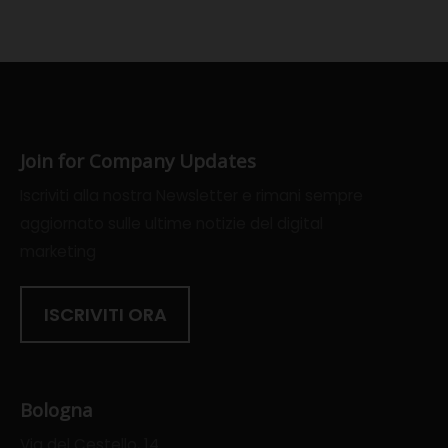
Join for Company Updates
Iscriviti alla nostra Newsletter e rimani sempre
aggiornato sulle ultime notizie del digital
marketing
ISCRIVITI ORA
Bologna
Via del Cestello, 14