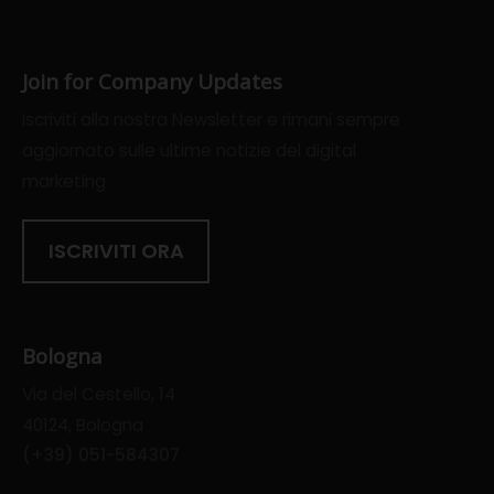
Join for Company Updates
Iscriviti alla nostra Newsletter e rimani sempre
aggiornato sulle ultime notizie del digital
marketing
ISCRIVITI ORA
Bologna
Via del Cestello, 14
40124, Bologna
(+39) 051-584307