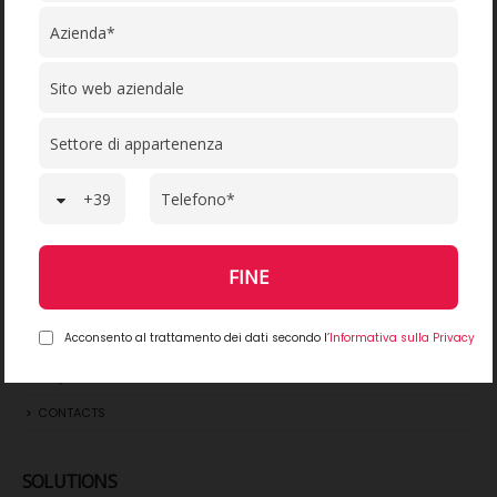
SITEMAP
HOME
COMPANY
WORK WITH US
PRODUCTS
SOLUTIONS
FINE
SECTOR MARKETING
PRIVACY POLICY
Acconsento al trattamento dei dati secondo l’
Informativa sulla Privacy
SOCIAL WALL
FAQs
CONTACTS
SOLUTIONS