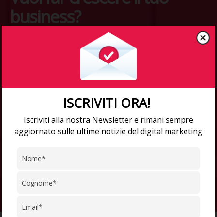
business?
Acquisire nuovi clienti, ottenere i
migliori risultati ROI garantito e
tangibile e aumentare il tuo fatturato?
Dicci cosa ti serve, ti sapremo proporre
ISCRIVITI ORA!
una soluzione personalizzata e mirata
per centrare gli obiettivi!
Iscriviti alla nostra Newsletter e rimani sempre
aggiornato sulle ultime notizie del digital marketing
SCOPRI COSA TI OCCORRE