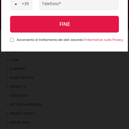
SCOPRI COSA TI OCCORRE
FINE
Acconsento al trattamento dei dati secondo l’
Informativa sulla Privacy
SITEMAP
HOME
COMPANY
WORK WITH US
PRODUCTS
SOLUTIONS
SECTOR MARKETING
PRIVACY POLICY
SOCIAL WALL