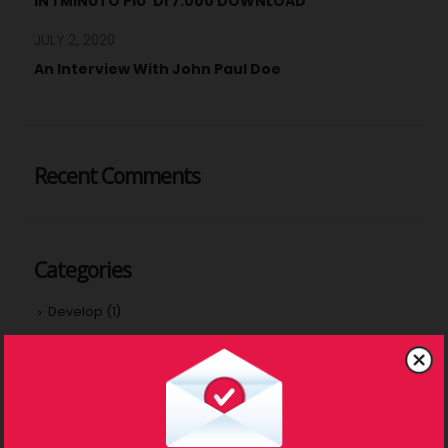
IN 1 MINUTO PIU’ DI 7.000 DOWNLOAD
JULY 2, 2020
An Interview With John Paul Doe
Recent Comments
Categories
Develop
(1)
Design
(1)
Interview
(1)